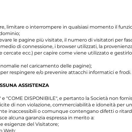
e, limitare o interrompere in qualsiasi momento il funz
 dominio;
ilevare le pagine più visitate, il numero di visitatori per fasc
edio di connessione, i browser utilizzati, la provenienza 
arole cercate ecc.) per capire come viene utilizzato e gestirlo
 anomalie nel caricamento delle pagine);
per respingere e/o prevenire attacchi informatici e frodi.
ESSUNA ASSISTENZA
" e "COME DISPONIBILE", e pertanto la Società non forni
licite di non violazione, commerciabilità e idoneità per u
 inaccessibili o comunque contengano difetti o ritard
nisce alcuna garanzia espressa in merito a:
le esigenze del Visitatore;
ito Web;