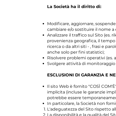
La Società ha il diritto di:
Modificare, aggiornare, sospender
cambiare e/o sostituire il nome a
Analizzare il traffico sul Sito (es. r
provenienza geografica, il tempo m
ricerca o da altri siti - , frasi e p
anche solo per fini statistici;
Risolvere problemi operativi (es.
Svolgere attività di monitoraggio 
ESCLUSIONI DI GARANZIA E N
Il sito Web è fornito "COSÌ COM'È
implicita (incluse le garanzie imp
potrebbe essere temporaneamente
In particolare, la Società non for
L'adeguatezza del Sito rispetto al
La disponibilità e la qualità del S