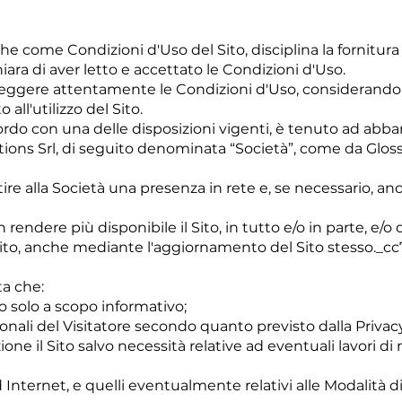
e come Condizioni d'Uso del Sito, disciplina la fornitura a
ichiara di aver letto e accettato le Condizioni d'Uso.
e a leggere attentamente le Condizioni d'Uso, considerando
 all'utilizzo del Sito.
cordo con una delle disposizioni vigenti, è tenuto ad abban
lutions Srl, di seguito denominata “Società”, come da Gloss
tire alla Società una presenza in rete e, se necessario, anch
non rendere più disponibile il Sito, in tutto e/o in parte, e/
sul Sito, anche mediante l'aggiornamento del Sito stesso.
ta che:
o solo a scopo informativo;
rsonali del Visitatore secondo quanto previsto dalla Privacy
zione il Sito salvo necessità relative ad eventuali lavor
 Internet, e quelli eventualmente relativi alle Modalità 